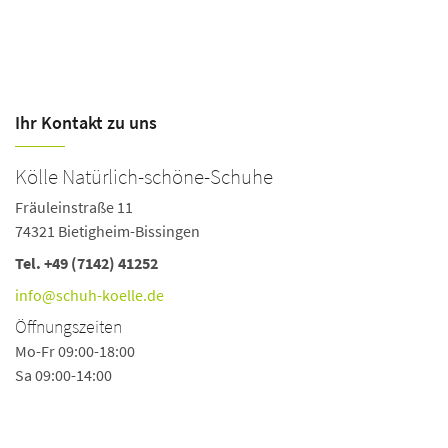
Ihr Kontakt zu uns
Kölle Natürlich-schöne-Schuhe
S
Fräuleinstraße 11
Ob
74321 Bietigheim-Bissingen
7
Tel.
+49 (7142) 41252
Te
Fa
info@schuh-koelle.de
i
Öffnungszeiten
Ö
Mo-Fr 09:00-18:00
Sa 09:00-14:00
Mo
Do
Sa