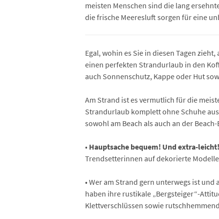
meisten Menschen sind die lang ersehn
die frische Meeresluft sorgen für eine u
Egal, wohin es Sie in diesen Tagen zieht,
einen perfekten Strandurlaub in den Koff
auch Sonnenschutz, Kappe oder Hut sowie
Am Strand ist es vermutlich für die meist
Strandurlaub komplett ohne Schuhe aus
sowohl am Beach als auch an der Beach-Ba
•
Hauptsache bequem! Und extra-leicht
Trendsetterinnen auf dekorierte Modell
• Wer am Strand gern unterwegs ist und a
haben ihre rustikale „Bergsteiger“-Atti
Klettverschlüssen sowie rutschhemmende,