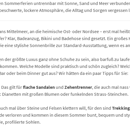
ten Sommerferien untrennbar mit Sonne, Sand und Meer verbunden
nbeschwerte, lockere Atmosphäre, die Alltag und Sorgen vergessen l
 ans Mittelmeer, an die heimische Ost- oder Nordsee – erst mal heißt
er? Klar, Badeanzug, Bikini und Badehose sind gesetzt. Ein großes
 eine stylishe Sonnenbrille zur Standard-Ausstattung, wenn es an
en der größte Luxus ganz ohne Schuhe zu sein, also barfuß zu laufen
kommen. Welche Modelle sind praktisch und schön zugleich? Wel
r oder beim Dinner gut aus? Wir hätten da ein paar Tipps für Sie:
!
Das gilt für
flache Sandalen
und
Zehentrenner
, die auch mal nas
e: Dianetten mit großen Blumen oder funkelnden Strass-Steinchen.
uch mal über Steine und Felsen klettern will, für den sind
Trekkin
tude verloren und kommen in diesem Sommer bunt, bequem und styli
 profilierte Sohlen.