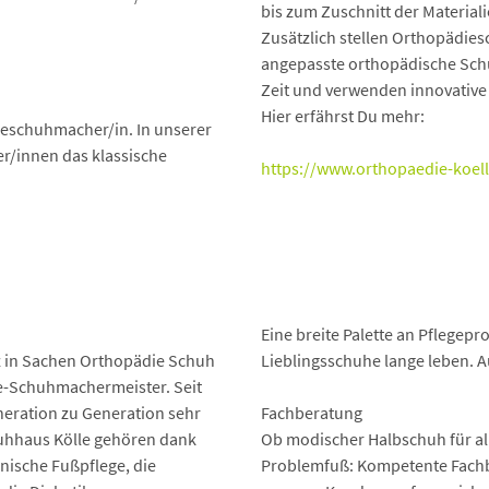
bis zum Zuschnitt der Material
Zusätzlich stellen Orthopädies
angepasste orthopädische Schu
Zeit und verwenden innovative
Hier erfährst Du mehr:
eschuhmacher/in. In unserer
r/innen das klassische
https://www.orthopaedie-koell
Eine breite Palette an Pflegepr
z in Sachen Orthopädie Schuh
Lieblingsschuhe lange leben. A
ie-Schuhmachermeister. Seit
neration zu Generation sehr
Fachberatung
uhhaus Kölle gehören dank
Ob modischer Halbschuh für al
nische Fußpflege, die
Problemfuß: Kompetente Fachbe