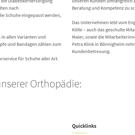
 die Diabetikerversorgung
unseren Kunden umfangreich zu
lten nach
Beratung und Kompetenz zu sc
die Schuhe eingepasst werden,
Das Unternehmen lebt vom Eng
Kölle – auch das geschulte Mita
n allen Varianten und
Maier, sowie die Mitarbeiterin
mpfe und Bandagen zählen zum
Petra Klink in Bönnigheim nehme
Kundenbetreuung.
rservice für Schuhe aller Art.
unserer Orthopädie:
Quicklinks