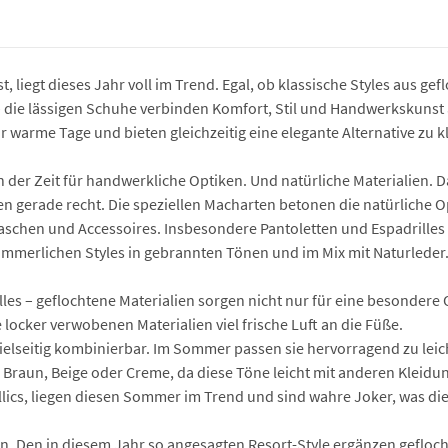
ist, liegt dieses Jahr voll im Trend. Egal, ob klassische Styles aus
– die lässigen Schuhe verbinden Komfort, Stil und Handwerkskunst 
ür warme Tage und bieten gleichzeitig eine elegante Alternative zu
r an der Zeit für handwerkliche Optiken. Und natürliche Materialie
en gerade recht. Die speziellen Macharten betonen die natürliche 
 Taschen und Accessoires. Insbesondere Pantoletten und Espadrill
mmerlichen Styles in gebrannten Tönen und im Mix mit Naturleder
lles – geflochtene Materialien sorgen nicht nur für eine besondere
ocker verwobenen Materialien viel frische Luft an die Füße.
elseitig kombinierbar. Im Sommer passen sie hervorragend zu leic
wie Braun, Beige oder Creme, da diese Töne leicht mit anderen Kle
allics, liegen diesen Sommer im Trend und sind wahre Joker, was d
n. Den in diesem Jahr so angesagten Resort-Style ergänzen gefloc