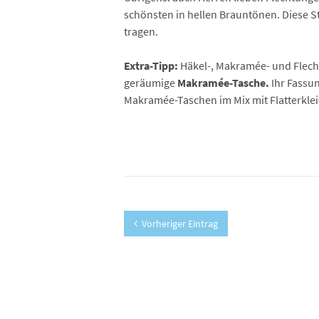
schönsten in hellen Brauntönen. Diese St
tragen.
Extra-Tipp:
Häkel-, Makramée- und Flecht
geräumige
Makramée-Tasche.
Ihr Fassu
Makramée-Taschen im Mix mit Flatterkle
Vorheriger Eintrag