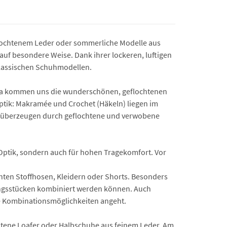
 geflochtenem Leder oder sommerliche Modelle aus
auf besondere Weise. Dank ihrer lockeren, luftigen
 klassischen Schuhmodellen.
n. Da kommen uns die wunderschönen, geflochtenen
Optik: Makramée und Crochet (Häkeln) liegen im
es überzeugen durch geflochtene und verwobene
.
 Optik, sondern auch für hohen Tragekomfort. Vor
hten Stoffhosen, Kleidern oder Shorts. Besonders
idungsstücken kombiniert werden können. Auch
ie Kombinationsmöglichkeiten angeht.
htene Loafer oder Halbschuhe aus feinem Leder. Am