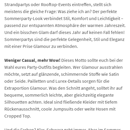
Strandpartys oder Rooftop-Events eintreffen, stellt sich
meistens die gleiche Frage: Was ziehe ich an? Der perfekte
Sommerparty-Look verbindet Stil, Komfort und Leichtigkeit –
passend zur entspannten Atmosphäre der warmen Jahreszeit.
Und ein bisschen Glam darf dieses Jahr auf keinen Fall fehlen!
Sommerpartys sind die perfekte Gelegenheit, Stil und Eleganz
mit einer Prise Glamour zu verbinden.
Weniger Casual, mehr Wow!
Dieses Motto sollte euch bei der
Wahl eures Party-Outfits begleiten. Wer Glamour ausstrahlen
möchte, setzt auf glänzende, schimmernde Stoffe wie Satin
oder Seide. Pailletten und Lurex-Details sorgen für die
Extraportion Glamour. Was den Schnitt angeht, solltet ihr auf
bequeme, sommerlich leichte, aber gleichzeitig elegante
Silhouetten achten. Ideal sind fließende Kleider mit tiefem
Rückenausschnitt, coole Jumpsuits oder weite Hosen mit
Cropped Top.
Und die Farben? Klar, Schwarz geht immer. Aber im Sommer