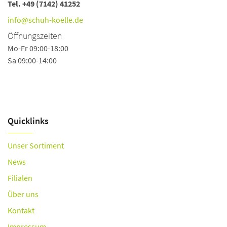
Tel.
+49 (7142) 41252
Te
Fa
info@schuh-koelle.de
i
Öffnungszeiten
Ö
Mo-Fr 09:00-18:00
Sa 09:00-14:00
Mo
Do
Sa
Quicklinks
Unser Sortiment
News
Filialen
Über uns
Kontakt
Impressum